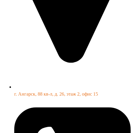
г. Ангарск, 88 кв-л, д. 26, этаж 2, офис 15