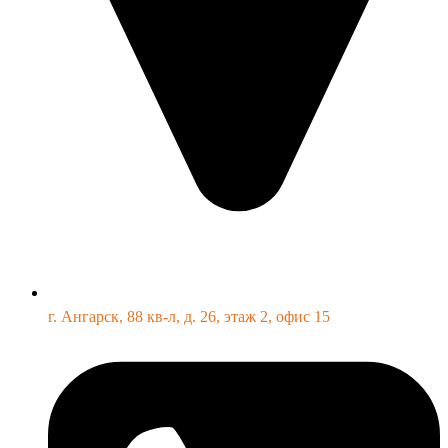
г. Ангарск, 88 кв-л, д. 26, этаж 2, офис 15