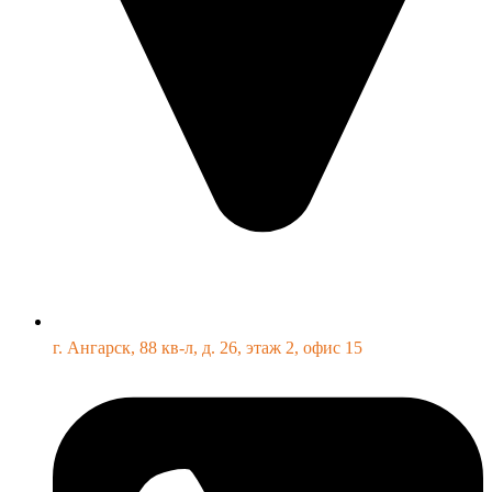
г. Ангарск, 88 кв-л, д. 26, этаж 2, офис 15