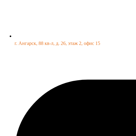
г. Ангарск, 88 кв-л, д. 26, этаж 2, офис 15