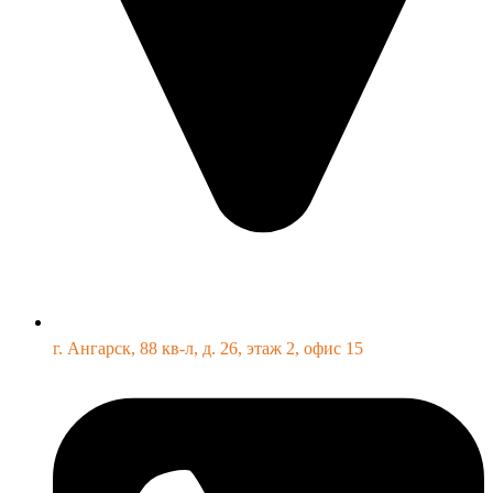
г. Ангарск, 88 кв-л, д. 26, этаж 2, офис 15