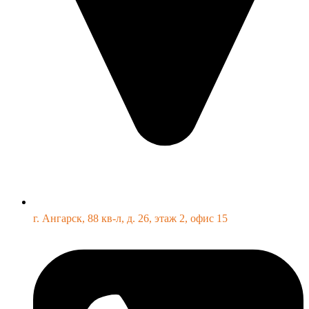
г. Ангарск, 88 кв-л, д. 26, этаж 2, офис 15