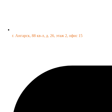
г. Ангарск, 88 кв-л, д. 26, этаж 2, офис 15