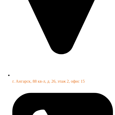
г. Ангарск, 88 кв-л, д. 26, этаж 2, офис 15