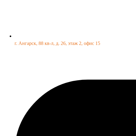
г. Ангарск, 88 кв-л, д. 26, этаж 2, офис 15