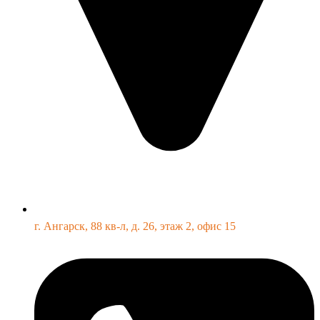
г. Ангарск, 88 кв-л, д. 26, этаж 2, офис 15